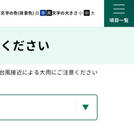
白
青
黒
小
中
大
文字の色(背景色)
文字の大きさ
意ください
台風接近による大雨にご注意ください