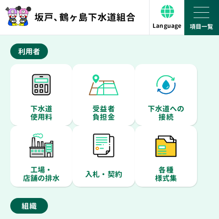
Language
利用者
下水道
受益者
下水道への
使用料
負担金
接続
工場・
各種
入札・契約
店舗の排水
様式集
組織