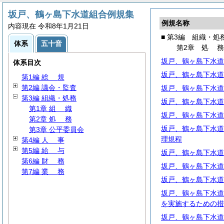
坂戸、鶴ヶ島下水道組合例規集
例規名称
内容現在 令和8年1月21日
■ 第3編 組織・処
体系
五十音
第2章
処
坂戸、鶴ヶ島下水道
体系目次
坂戸、鶴ヶ島下水道
第1編
総
規
第2編 議会・監査
坂戸、鶴ヶ島下水道
第3編 組織・処務
坂戸、鶴ヶ島下水道
第1章
組
織
坂戸、鶴ヶ島下水道
第2章
処
務
坂戸、鶴ヶ島下水道
第3章 公平委員会
理規程
第4編
人
事
第5編
給
与
坂戸、鶴ヶ島下水道
第6編
財
務
坂戸、鶴ヶ島下水道
第7編
業
務
坂戸、鶴ヶ島下水道
坂戸、鶴ヶ島下水道
を実施するための措
坂戸、鶴ヶ島下水道