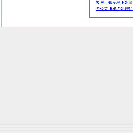
坂戸、鶴ヶ島下水道
の公益通報の処理に